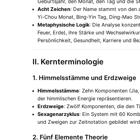
Geburtsjahr, den Monat, den Tag und die S
Acht Zeichen
: Der Name stammt von den ac
Yi-Chou Monat, Bing-Yin Tag, Ding-Mao St
Metaphysische Logik
: Die Analyse konzent
Feuer, Erde), ihre Stärke und Wechselwirk
Persönlichkeit, Gesundheit, Karriere und Be
II. Kernterminologie
1. Himmelsstämme und Erdzweige
Himmelsstämme
: Zehn Komponenten (Jia, Y
der himmlischen Energie repräsentieren.
Erdzweige
: Zwölf Komponenten, die den T
Sexagenarzyklus
: Ein System mit 60 Kom
und Zweigen zur Zeitnotation gebildet wird
2. Fünf Elemente Theorie