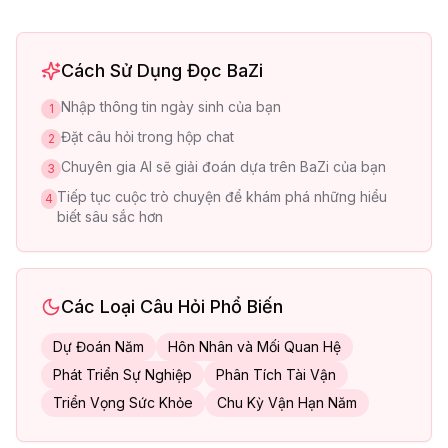
Cách Sử Dụng Đọc BaZi
Nhập thông tin ngày sinh của bạn
1
Đặt câu hỏi trong hộp chat
2
Chuyên gia AI sẽ giải đoán dựa trên BaZi của bạn
3
Tiếp tục cuộc trò chuyện để khám phá những hiểu
4
biết sâu sắc hơn
Các Loại Câu Hỏi Phổ Biến
Dự Đoán Năm
Hôn Nhân và Mối Quan Hệ
Phát Triển Sự Nghiệp
Phân Tích Tài Vận
Triển Vọng Sức Khỏe
Chu Kỳ Vận Hạn Năm