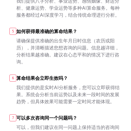
我们提供八字分析、事业运势、感情姻缘、财运分
析、健康运势、学业运势等多种AI算命服务。每种
服务都经过AI深度学习，结合传统命理进行分析。
如何获得最准确的算命结果？
5
请确保提供准确的出生年月日时信息（农历或阳
历），并清晰描述您想咨询的问题。信息越详细，
分析结果越准确。建议在心态平和的情况下进行咨
询。
算命结果会立即生效吗？
6
我们提供的是实时AI分析服务，您可以立即获得结
果。系统会分析当前运势以及未来一段时间的发展
趋势，但具体效果可能需要一定时间才能体现。
可以多次咨询同一个问题吗？
7
可以，但我们建议在同一问题上保持适当的咨询间