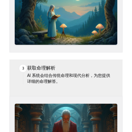
获取命理解析
3
AI 系统会结合传统命理和现代分析，为您提供
详细的命理解答。