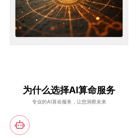
为什么选择AI算命服务
专业的AI算命服务，让您洞察未来