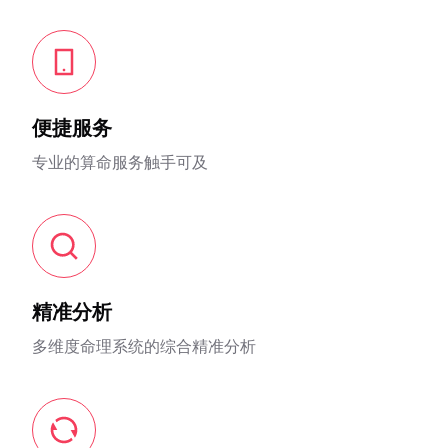
便捷服务
专业的算命服务触手可及
精准分析
多维度命理系统的综合精准分析